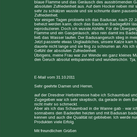
blaue Flamme und das Geräusch des ausströmenden Gas
absoluten Zufriedenheit aus. Auf dem Hocker neben mir 
sehr zu schätzen wusste und sie schnurrte dann pausenl
Zufriedenheit.
Vor einigen Tagen probierte ich das Badusan, nach 22 Ja
beheizt werden kann, doch das Badusan Badegefühl läs
reproduzieren. Doch ich wusste Abhilfe. Für die Überga
Flamme und ein Gasgeräusch, also rein damit ins Bade
ließ das Wasser laufen. Der Badusangeruch stieg in mein
Jetzt passierte etwas Unglaubliches, unsere Katze kam he
dauerte nicht lange und sie fing zu schnurren an. Als ic
Gefühl der absoluten Zufriedenheit.
Übrigens, meine Frau war zur Wende ein ganz kleines Mä
den Geruch absolut entspannend und wunderschön. Tja,
E-Mail vom 31.10.2011
Sehr geehrte Damen und Herren,
auf der Dresdner Herbstmesse habe ich Schaumbad und D
Zugegeben war ich sehr skeptisch, da gerade in dem Berei
nicht mehr so schmeckt.
Aber als ich das Schaumbad in die Wanne gab - war ich
sonnabens den Badeofen heizten und mit Badusan badeten. 
kennen und auch die Qualität ist geblieben. Ich werde n
Produkten viele Erfolg.
Mit freundlichen Grüßen