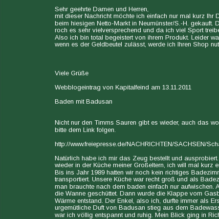
Sehr geehrte Damen und Herren,
mit dieser Nachricht möchte ich einfach nur mal kurz Ihr
beim hiesigen Netto-Markt in Neumünster/S.-H. gekauft. D
roch es sehr vielversprechend und da ich viel Sport trei
Also ich bin total begeistert von ihrem Produkt. Leider wa
wenn es der Geldbeutel zulässt, werde ich Ihren Shop nut
Viele Grüße
Webblogeintrag von Kapitalfeind am 13.11.2011
Baden mit Badusan
Nicht nur den Timms Sauren gibt es wieder, auch das w
bitte dem Link folgen.
http://www.freiepresse.de/NACHRICHTEN/SACHSEN/Scha
Natürlich habe ich mir das Zeug bestellt und ausprobier
wieder in der Küche meiner Großeltern, ich will mal kurz 
Bis ins Jahr 1989 hatten wir noch kein richtiges Badez
transportiert. Unsere Küche war recht groß und als Bad
man brauchte nach dem baden einfach nur aufwischen. Al
die Wanne geschüttet. Dann wurde die Klappe vom Gasba
Wärme entstand. Der Enkel, also ich, durfte immer als 
urgemütliche Duft von Badusan stieg aus dem Badewasser 
war ich völlig entspannt und ruhig. Mein Blick ging in R