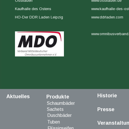
Ossiladen 
www.ossiladen.de
Kaufhalle des Ostens
www.kaufhalle-des-os
HO-Der DDR Laden Leipzig
www.ddrladen.com
www.omnibusverband
Historie
Aktuelles
Produkte
Schaumbäder
Presse
Sachets
Duschbäder
Tuben
Veranstaltu
Flüssigseifen